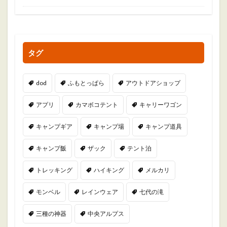
タグ
dod
ふもとっぱら
アウトドアショップ
アプリ
カマボコテント
キャリーワゴン
キャンプギア
キャンプ場
キャンプ道具
キャンプ飯
ザック
テント泊
トレッキング
ハイキング
メルカリ
モンベル
レインウェア
七代の滝
三種の神器
中央アルプス