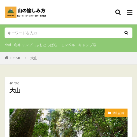
dod
冬キャンプ
ふもとっぱら
モンベル
キャンプ場
HOME
大山
TAG
大山
登山記録