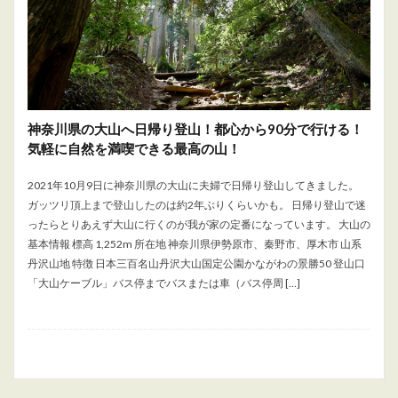
神奈川県の大山へ日帰り登山！都心から90分で行ける！
気軽に自然を満喫できる最高の山！
2021年10月9日に神奈川県の大山に夫婦で日帰り登山してきました。
ガッツリ頂上まで登山したのは約2年ぶりくらいかも。 日帰り登山で迷
ったらとりあえず大山に行くのが我が家の定番になっています。 大山の
基本情報 標高 1,252m 所在地 神奈川県伊勢原市、秦野市、厚木市 山系
丹沢山地 特徴 日本三百名山丹沢大山国定公園かながわの景勝50 登山口
「大山ケーブル」バス停までバスまたは車（バス停周 […]