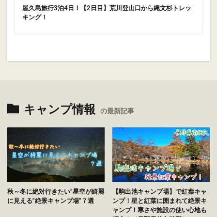
屋久島旅行3泊4日！【2日目】荒川登山口から縄文杉トレッ
キング！
キャンプ情報
の最新記事
秋～冬に絶対行きたい”星空が綺麗
【駒出池キャンプ場】で紅葉キャ
に見える”絶景キャンプ場”７選
ンプ！星と紅葉に囲まれて絶景キ
ャンプ！寒さや施設の使い心地も