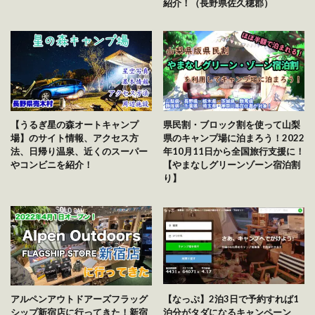
紹介！（長野県佐久穂郡）
【うるぎ星の森オートキャンプ
県民割・ブロック割を使って山梨
場】のサイト情報、アクセス方
県のキャンプ場に泊まろう！2022
法、日帰り温泉、近くのスーパー
年10月11日から全国旅行支援に！
やコンビニを紹介！
【やまなしグリーンゾーン宿泊割
り】
アルペンアウトドアーズフラッグ
【なっぷ】2泊3日で予約すれば1
シップ新宿店に行ってきた！新宿
泊分がタダになるキャンペーン