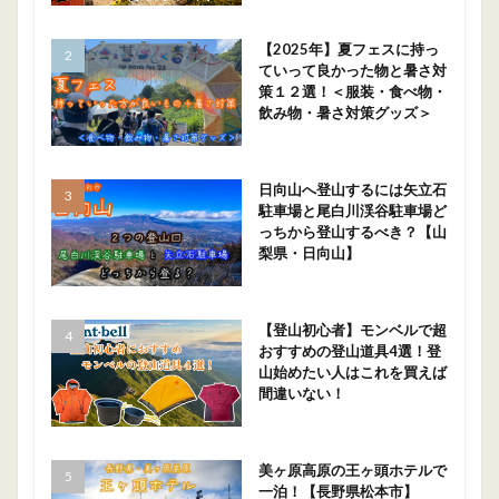
【2025年】夏フェスに持っ
ていって良かった物と暑さ対
策１２選！＜服装・食べ物・
飲み物・暑さ対策グッズ＞
日向山へ登山するには矢立石
駐車場と尾白川渓谷駐車場ど
っちから登山するべき？【山
梨県・日向山】
【登山初心者】モンベルで超
おすすめの登山道具4選！登
山始めたい人はこれを買えば
間違いない！
美ヶ原高原の王ヶ頭ホテルで
一泊！【長野県松本市】