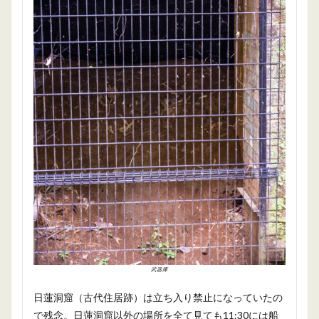
武器庫
日蓮洞窟（古代住居跡）は立ち入り禁止になっていたの
で残念。日蓮洞窟以外の場所を全て見ても11:30には船