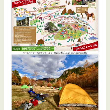
ホームページ「施設マップ」より http://w2.avis.ne.jp/~mawarime/index.htm