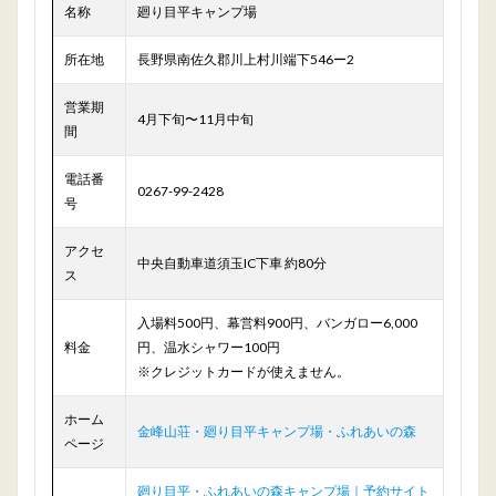
名称
廻り目平キャンプ場
所在地
長野県南佐久郡川上村川端下546ー2
営業期
4月下旬〜11月中旬
間
電話番
0267-99-2428
号
アクセ
中央自動車道須玉IC下車 約80分
ス
入場料500円、幕営料900円、バンガロー6,000
料金
円、温水シャワー100円
※クレジットカードが使えません。
ホーム
金峰山荘・廻り目平キャンプ場・ふれあいの森
ページ
廻り目平・ふれあいの森キャンプ場｜予約サイト