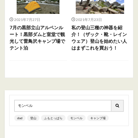
2021年7月27日
2021年7月23日
7月の黒部立山アルペンル
私の登山三種の神器を紹
ート！黒部ダムと室堂で観
介！（ザック・靴・レイン
光して雷鳥沢キャンプ場で
ウェア）登山を始めたい人
テント泊
はまずこれを買おう！
dod
登山
ふもとっぱら
モンベル
キャンプ場