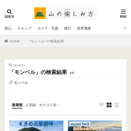
登山
キャンプ
カメラ・写真
旅行
世界遺産
HOME
"モンベル" の検索結果
SEARCH
「モンベル」の検索結果
8件
モンベル
新着順
人気順
カテゴリ別
登山記録
登山道具
登山情報
キャンプ記録
キャンプ道具
キャンプ情報
旅行
カメラ・写真